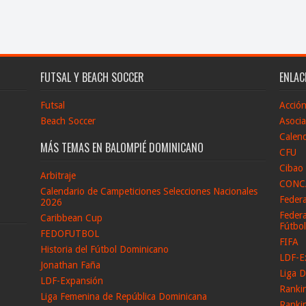
FUTSAL Y BEACH SOCCER
ENLAC
Futsal
Acció
Beach Soccer
Asocia
Calend
MÁS TEMAS EN BALOMPIÉ DOMINICANO
CFU
Cibao
Arbitraje
CONC
Calendario de Campeticiones Selecciones Nacionales
Feder
2026
Federa
Caribbean Cup
Fútbo
FEDOFUTBOL
FIFA
Historia del Fútbol Dominicano
LDF-E
Jonathan Faña
Liga D
LDF-Expansión
Ranki
Liga Femenina de República Dominicana
Ranki