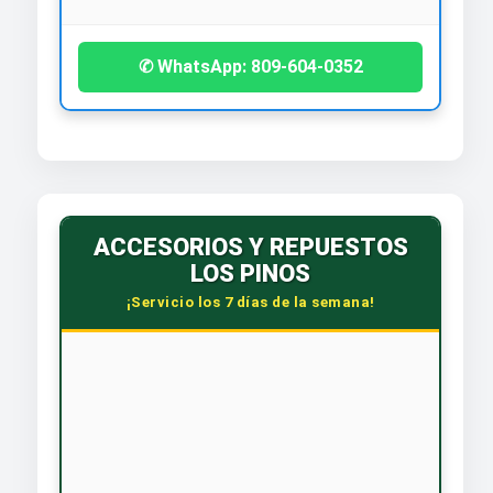
✆ WhatsApp: 809-604-0352
ACCESORIOS Y REPUESTOS
LOS PINOS
¡Servicio los 7 días de la semana!
🕒 HORARIO CORRIDO
Lunes a Sábado: 7:30 AM - 6:00 PM
Dom. y Feriados: 8:00 AM - 12:00 PM
📞 CONTÁCTANOS
WhatsApp: 809-588-4240