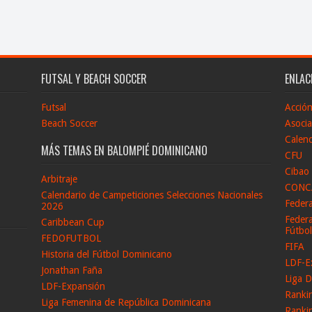
FUTSAL Y BEACH SOCCER
ENLAC
Futsal
Acció
Beach Soccer
Asocia
Calend
MÁS TEMAS EN BALOMPIÉ DOMINICANO
CFU
Cibao
Arbitraje
CONC
Calendario de Campeticiones Selecciones Nacionales
Feder
2026
Federa
Caribbean Cup
Fútbo
FEDOFUTBOL
FIFA
Historia del Fútbol Dominicano
LDF-E
Jonathan Faña
Liga D
LDF-Expansión
Ranki
Liga Femenina de República Dominicana
Ranki