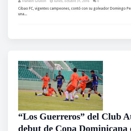
Franklin Grullón
lunes, octubre 31, 2016
0
Cibao FC, vigentes campeones, contó con su goleador Domingo Peral
una...
“Los Guerreros” del Club At
debut de Copa Dominicana 