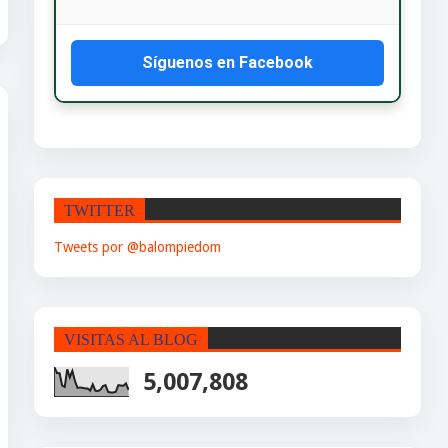
Síguenos en Facebook
TWITTER
Tweets por @balompiedom
VISITAS AL BLOG
5,007,808