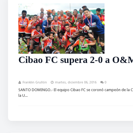
Cibao FC supera 2-0 a O&M
Franklin Grullón
martes, diciembre 06, 2016
0
SANTO DOMINGO.- El equipo Cibao FC se coronó campeón de la Copa
la U...